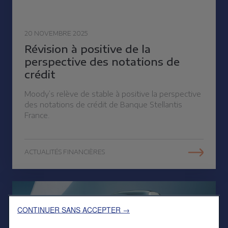
20 NOVEMBRE 2025
Révision à positive de la
perspective des notations de
crédit
Moody’s relève de stable à positive la perspective
des notations de crédit de Banque Stellantis
France.
ACTUALITÉS FINANCIÈRES
CONTINUER SANS ACCEPTER →