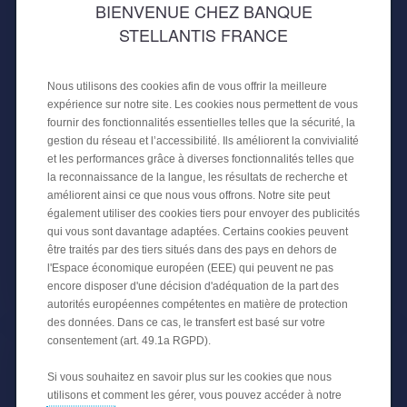
BIENVENUE CHEZ BANQUE
STELLANTIS FRANCE
Nous utilisons des cookies afin de vous offrir la meilleure
30 AVRIL 2024
expérience sur notre site. Les cookies nous permettent de vous
PLACEMENT PUBLIC D'UNE
fournir des fonctionnalités essentielles telles que la sécurité, la
TITRISATION
gestion du réseau et l’accessibilité. Ils améliorent la convivialité
et les performances grâce à diverses fonctionnalités telles que
CREDIPAR finalise sa quatrième titrisation publique
la reconnaissance de la langue, les résultats de recherche et
pour un montant total de 650 millions d'euros
améliorent ainsi ce que nous vous offrons. Notre site peut
également utiliser des cookies tiers pour envoyer des publicités
adossée à des prêts automobiles
qui vous sont davantage adaptées. Certains cookies peuvent
être traités par des tiers situés dans des pays en dehors de
l'Espace économique européen (EEE) qui peuvent ne pas
ACTUALITÉS FINANCIÈRES
encore disposer d'une décision d'adéquation de la part des
autorités européennes compétentes en matière de protection
des données. Dans ce cas, le transfert est basé sur votre
consentement (art. 49.1a RGPD).
Si vous souhaitez en savoir plus sur les cookies que nous
utilisons et comment les gérer, vous pouvez accéder à notre