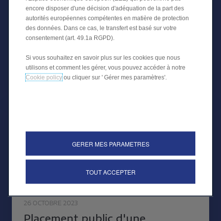
TITRISATION
encore disposer d'une décision d'adéquation de la part des
autorités européennes compétentes en matière de protection
CREDIPAR finalise sa quatrième titrisation publique
des données. Dans ce cas, le transfert est basé sur votre
pour un montant total de 650 millions d'euros
consentement (art. 49.1a RGPD).
adossée à des prêts automobiles
Si vous souhaitez en savoir plus sur les cookies que nous
utilisons et comment les gérer, vous pouvez accéder à notre
Cookie policy
ou cliquer sur ' Gérer mes paramètres'.
ACTUALITÉS FINANCIÈRES
GERER MES PARAMETRES
TOUT ACCEPTER
26 OCTOBRE 2023
Placement public d'une