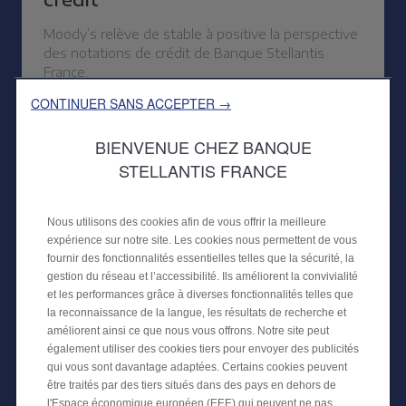
Moody’s relève de stable à positive la perspective
des notations de crédit de Banque Stellantis
France.
CONTINUER SANS ACCEPTER →
ACTUALITÉS FINANCIÈRES
BIENVENUE CHEZ BANQUE
STELLANTIS FRANCE
Nous utilisons des cookies afin de vous offrir la meilleure
expérience sur notre site. Les cookies nous permettent de vous
fournir des fonctionnalités essentielles telles que la sécurité, la
gestion du réseau et l’accessibilité. Ils améliorent la convivialité
et les performances grâce à diverses fonctionnalités telles que
la reconnaissance de la langue, les résultats de recherche et
améliorent ainsi ce que nous vous offrons. Notre site peut
également utiliser des cookies tiers pour envoyer des publicités
30 AVRIL 2024
qui vous sont davantage adaptées. Certains cookies peuvent
être traités par des tiers situés dans des pays en dehors de
PLACEMENT PUBLIC D'UNE
l'Espace économique européen (EEE) qui peuvent ne pas